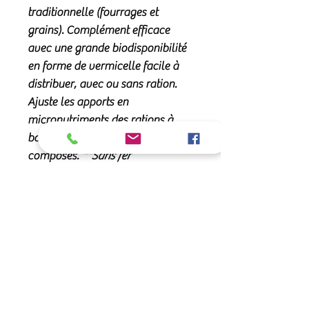
traditionnelle (fourrages et
grains). Complément efficace
avec une grande biodisponibilité
en forme de vermicelle facile à
distribuer,
avec ou sans ration
.
Ajuste les apports en
micronutriments des rations à
base de fourrages et aliments
composés.
**Sans fer
Composition:
Composition
: Phosphate mono
Conseils d'utilisation :
sodique , lithotamne, oxyde de
magnésium, chlorure de sodium,
Chevaux
: 2 dosettes rase/jour (60gr)