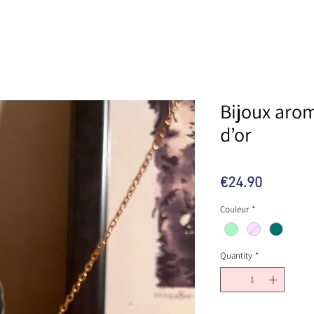
Bijoux aro
d’or
Price
€24.90
Couleur
*
Quantity
*