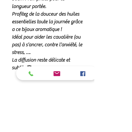
longueur portée.
Profitez de la douceur des huiles
essentielles toute la journée grâce
a ce bijoux aromatique !
Idéal pour aider les cavalière (ou
pas) à s’ancrer, contre l’anxiété, le
stress, ….
La diffusion reste délicate et
subtile 🌸
Comment ça marche ?
Chaque pendentif en verre est creux
Modèle unique
et prévu pour contenir quelques
gouttes de votre huile essentielle
Chaque collier est monté à la main
Entretien
préférée ( pour le moment au moins
et est unique.
c’est de la cannelle 🤓😅) Il suffit de