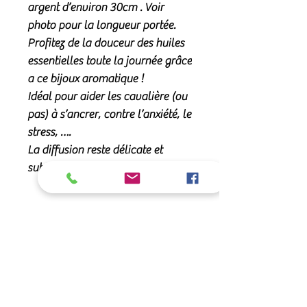
argent d’environ 30cm . Voir
photo pour la longueur portée.
Profitez de la douceur des huiles
essentielles toute la journée grâce
a ce bijoux aromatique !
Idéal pour aider les cavalière (ou
pas) à s’ancrer, contre l’anxiété, le
stress, ….
La diffusion reste délicate et
subtile 🌸
Comment ça marche ?
Chaque pendentif est unique et les
Matière et dimension
perles naturelles peuvent présenter
de petites irrégularités (c’est normal)
Chaîne dorée d’environ 30cm en
Modèle unique
Il suffit de deposer une ou 2 gouttes
acier inoxydable et perle de lave
de votre huile essentielle préférée sur