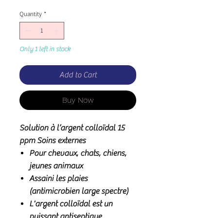
Quantity
*
Only 1 left in stock
Add to Cart
Buy Now
Solution à l’argent colloïdal 15
ppm Soins externes
Pour chevaux, chats, chiens,
jeunes animaux
Assaini les plaies
(antimicrobien large spectre)
L'argent colloïdal est un
puissant antiseptique