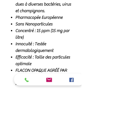
dues à diverses bactéries, virus
et champignons.
Pharmacopée Européenne
Sans Nanoparticules
Concentré : 15 ppm (15 mg par
litre)
Innocuité : Testée
dermatologiquement
Efficacité : Taille des particules
optimale
FLACON OPAQUE AGRÉÉ PAR
ECOCERT GARANTI SANS
PHTALATES NI BISPHÉNOLS
Nous fournissons des
informations uniquement soutenir
et optimiser la santé de votre