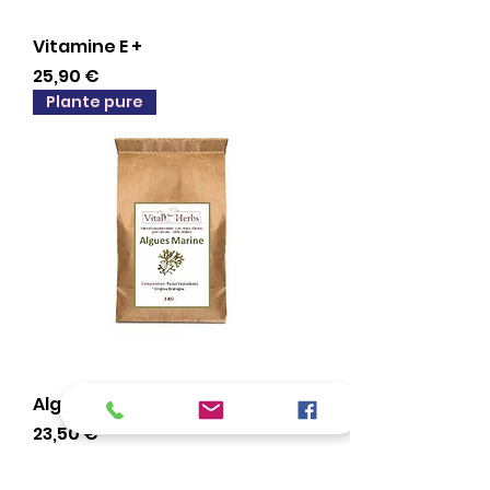
Vitamine E +
Preis
25,90 €
Plante pure
Algues Marines
Preis
23,50 €
NEU!