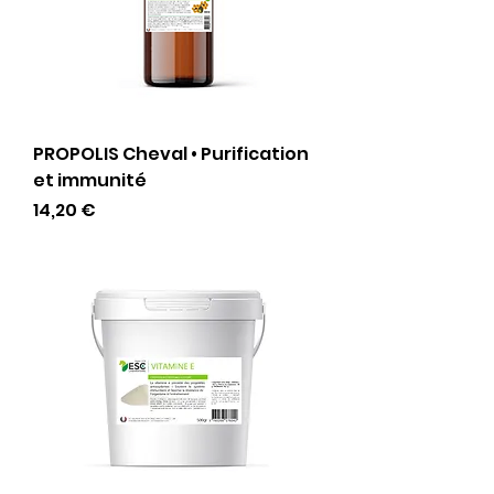
PROPOLIS Cheval • Purification
et immunité
Preis
14,20 €