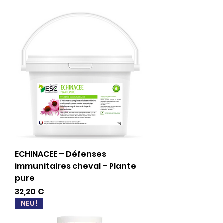
ECHINACEE – Défenses
immunitaires cheval – Plante
pure
Preis
32,20 €
NEU!