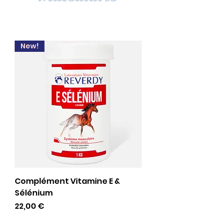
New!
Complément Vitamine E &
Sélénium
Preis
22,00 €