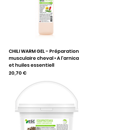
CHILI WARM GEL - Préparation
musculaire cheval • A l'arnica
et huiles essentiell
Preis
20,70 €