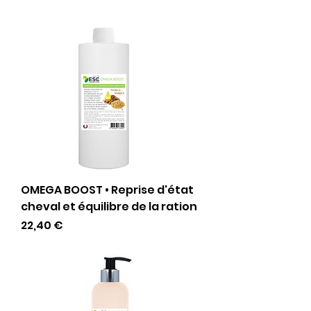
OMEGA BOOST • Reprise d'état
cheval et équilibre de la ration
Preis
22,40 €