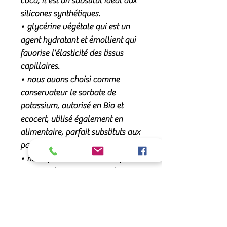
coco, il est un substitut idéal aux
silicones synthétiques.
• glycérine végétale qui est un
agent hydratant et émollient qui
favorise l’élasticité des tissus
capillaires.
• nous avons choisi comme
conservateur le sorbate de
potassium, autorisé en Bio et
ecocert, utilisé également en
alimentaire, parfait substituts aux
parabènes
• notre formule ne contient pas
de parabènes, 90% d'ingrédient
sont naturels.
• flacon en PET recyclable