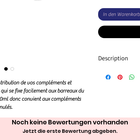
In den Warenkorb
Description
Facilitez la distrib
de votre cheval avec
distribution de vos compléments et
qui se fixe facilement aux barreaux du
Que ce soit vous ou 
60ml donc convient aux compléments
manger à votre cheva
nulés.
vrai gain de temps !
Noch keine Bewertungen vorhanden
Préparez en une fois
Jetzt die erste Bewertung abgeben.
vitamines, accrochez
chaque jour la bonne