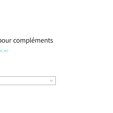
pour compléments
ne_esc