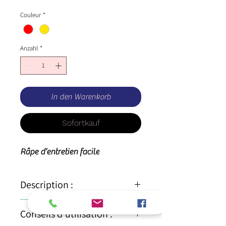
Couleur
*
Anzahl
*
In den Warenkorb
Sofortkauf
Râpe d’entretien facile
Description :
• Finitions moyennes (rouge) fines
Conseils d'utilisation :
(jaune)