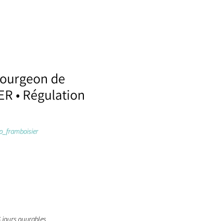
bourgeon de
R • Régulation
_framboisier
5 jours ouvrables