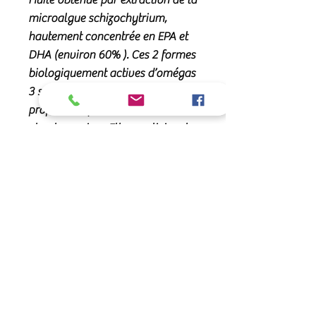
microalgue schizochytrium,
hautement concentrée en EPA et
DHA (environ 60% ). Ces 2 formes
biologiquement actives d’omégas
3 sont reconnus pour leurs
propriétés apaisantes articulaires
et pulmonaires. Elles participent
au bon fonctionnement des
systèmes nerveux, immunitaire,
circulatoire et hormonal.
Flacon 250ml
25 jours d’utilisation
Noch keine Bewertungen
vorhanden