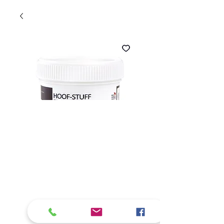
Artikelnummer: hoofstuff_redhorse
Hoof-Stuff
Preis
24,95 €