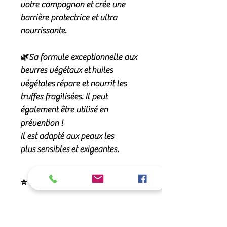
votre compagnon et crée une
barrière protectrice et ultra
nourrissante.
🌿Sa formule exceptionnelle aux
beurres végétaux
et
huiles
végétales
répare et nourrit les
truffes fragilisées. Il peut
également être utilisé en
prévention !
Il est adapté aux peaux les
plus
sensibles
et
exigeantes
.
⭐ Ses qualités
Le Belle truffe est un baume
ultra
🧪 Sa composition
nourrissant, protecteur et régénérant