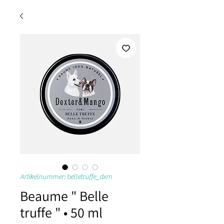
Artikelnummer: belletruffe_dxm
Beaume " Belle
truffe " • 50 ml