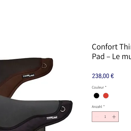
Confort Th
Pad – Le m
Preis
238,00 €
Couleur
*
Anzahl
*