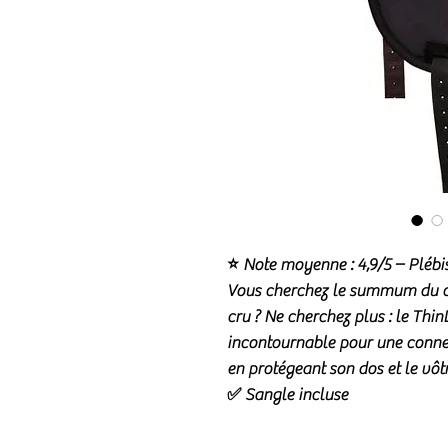
⭐
Note moyenne : 4,9/5
– Plébis
Vous cherchez
le summum du con
cru ? Ne cherchez plus : le
Thin
incontournable
pour une connex
en protégeant son dos et le vôtr
✅
Sangle incluse