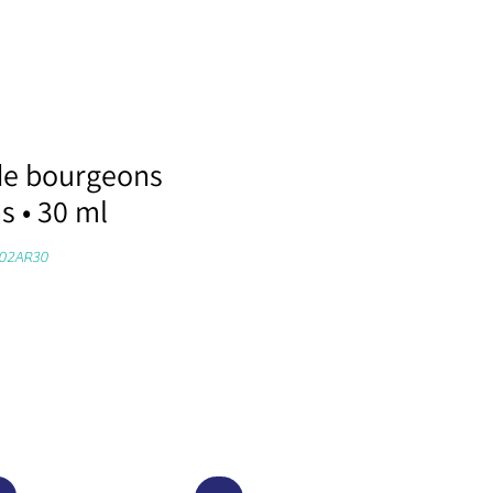
de bourgeons
s • 30 ml
C02AR30