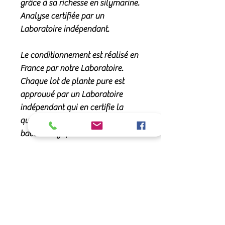
grâce à sa richesse en silymarine.
Analyse certifiée par un
Laboratoire indépendant.
Le conditionnement est réalisé en
France par notre Laboratoire.
Chaque lot de plante pure est
approuvé par un Laboratoire
indépendant qui en certifie la
qualité et analyse la teneur
bactériologique.
En savoir plus
Le Chardon-Marie, une plante qui
Composition
soutient le foie des chevaux :
Silybum marianum
. Famille des
Plante pure déshydratée. Graine
conseils d'utilisation
astéracées