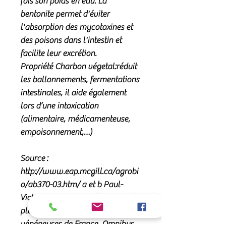
fois son poids en eau. La
bentonite permet d'éviter
l'absorption des mycotoxines et
des poisons dans l'intestin et
facilite leur excrétion.
Propriété Charbon végetal:
réduit
les ballonnements, fermentations
intestinales, il aide également
lors d’une intoxication
(alimentaire, médicamenteuse,
empoisonnement,…)
Source :
http://www.eap.mcgill.ca/agrobi
o/ab370-03.htm/ a et b Paul-
Victor FOURNIER, Dictionnaire des
plantes médicinales et
vénéneuses de France, Omnibus,