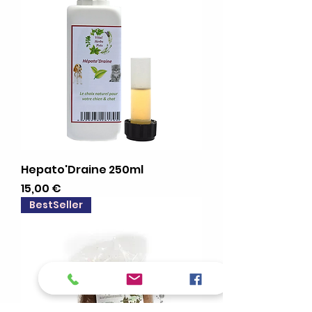
Hepato'Draine 250ml
Preis
15,00 €
BestSeller