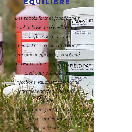
équilibré
Des sabots forts et fonctionnels
sont la base du bien-être et de
la performance de votre
cheval. Les produits Red Horse
combinent efficacité, simplicité
et respect de la physiologie du
pied pour prévenir les
infections, favoriser une bonne
corne et entretenir une sole
solide.
👉 Découvrez notre sélection
de soins pour des sabots en
pleine santé !