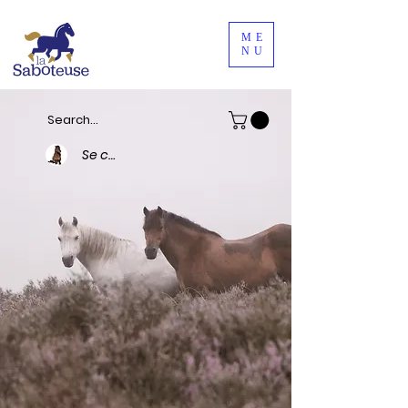
ME
NU
Se connecter